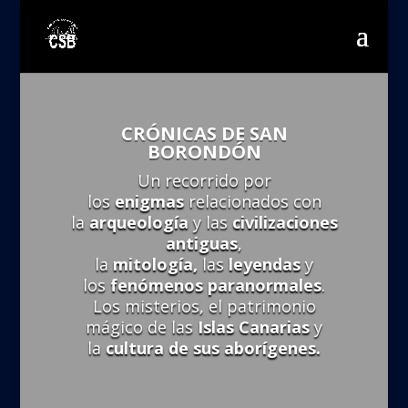
CRÓNICAS DE SAN
BORONDÓN
Un recorrido por
los
enigmas
relacionados con
la
arqueología
y las
civilizaciones
antiguas
,
la
mitología,
las
leyendas
y
los
fenómenos paranormales
.
Los misterios, el patrimonio
mágico de las
Islas Canarias
y
la
cultura de sus aborígenes.