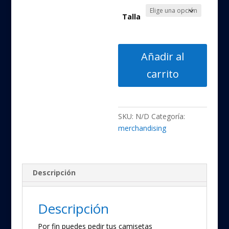
Talla
Camiseta
Añadir al
-
carrito
Crónicas
de
San
Borondón
SKU:
N/D
Categoría:
cantidad
merchandising
Descripción
Descripción
Por fin puedes pedir tus camisetas