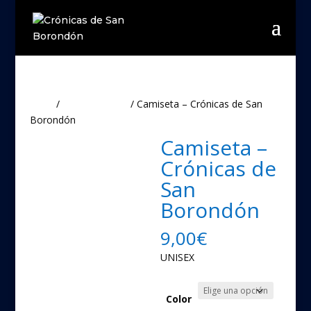
Inicio
/
merchandising
/ Camiseta – Crónicas de San
Borondón
Camiseta –
Crónicas de
San
Borondón
9,00
€
UNISEX
Color