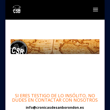
SI ERES TESTIGO DE LO INSÓLITO, NO
DUDES EN CONTACTAR CON NOSOTROS
info@cronicasdesanborondon.es