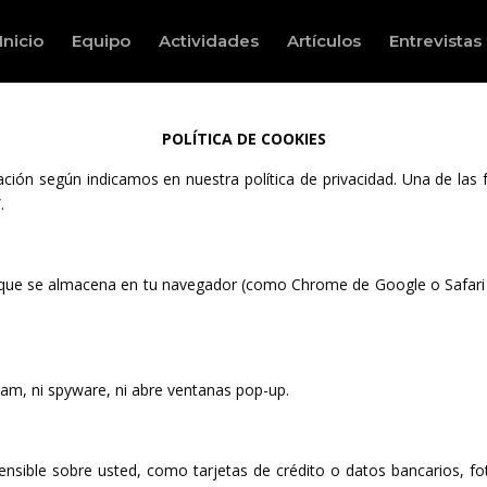
Inicio
Equipo
Actividades
Artículos
Entrevistas
POLÍTICA DE COOKIES
ación según indicamos en nuestra política de privacidad. Una de las
.
 que se almacena en tu navegador (como Chrome de Google o Safari 
spam, ni spyware, ni abre ventanas pop-up.
nsible sobre usted, como tarjetas de crédito o datos bancarios, fot