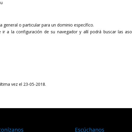
su
política de cookies
a general o particular para un dominio específico.
e ir a la configuración de su navegador y allí podrá buscar las as
e
er
última vez el 23-05-2018.
tonízanos
Escúchanos