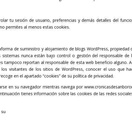
rolar tu sesión de usuario, preferencias y demás detalles del funci
no permites al menos estas cookies.
aforma de suministro y alojamiento de blogs WordPress, propiedad 
os sistemas nunca están bajo control o gestión del responsable de
s tampoco reportan al responsable de esta web beneficio alguno. Aut
r a los visitantes de los sitios de WordPress, conocer el uso que 
ecoge en el apartado “cookies” de su política de privacidad.
arse en su navegador mientras navega por www.cronicasdesanborond
tinuación tienes información sobre las cookies de las redes sociales
n su
política de cookies
u
política de cookies
política de cookies