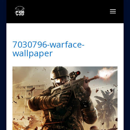
7030796-warface-
wallpaper