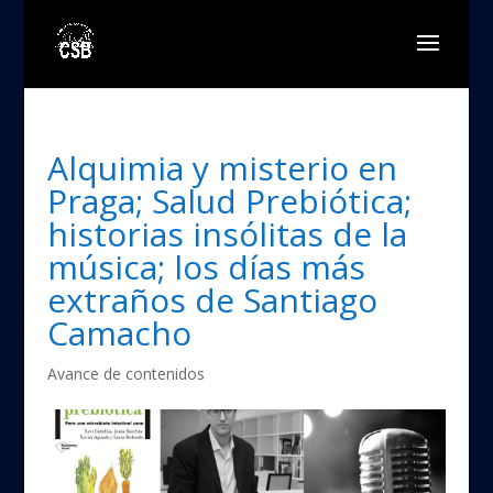
Alquimia y misterio en
Praga; Salud Prebiótica;
historias insólitas de la
música; los días más
extraños de Santiago
Camacho
Avance de contenidos