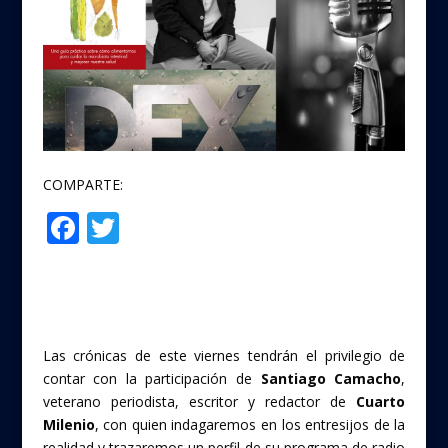
COMPARTE:
F
T
Compartir
ac
w
e
itt
b
er
o
Las crónicas de este viernes tendrán el privilegio de
o
contar con la participación de
Santiago Camacho
,
veterano periodista, escritor y redactor de
Cuarto
k
Milenio
, con quien indagaremos en los entresijos de la
realidad y trazaremos un perfil de su programa de radio