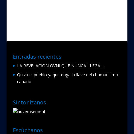
e
itt
b
er
o
o
k
Entradas recientes
LA REVELACIÓN OVNI QUE NUNCA LLEGA…
Quizá el pueblo yaqui tenga la llave del chamanismo
canario
Sintonízanos
Escúchanos