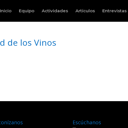
Inicio
Equipo
Actividades
Artículos
Entrevistas
d de los Vinos
tonízanos
Escúchanos