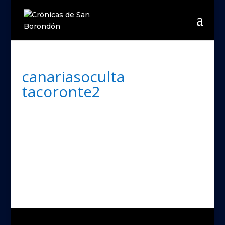
canariasoculta
tacoronte2