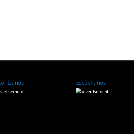
tonízanos
Escúchanos