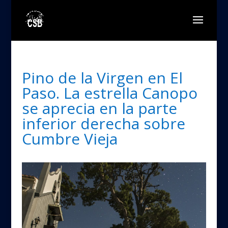
Pino de la Virgen en El
Paso. La estrella Canopo
se aprecia en la parte
inferior derecha sobre
Cumbre Vieja