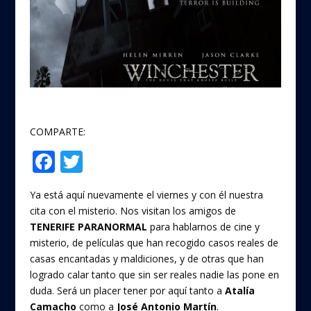
COMPARTE:
F
T
Compartir
ac
w
Ya está aquí nuevamente el viernes y con él nuestra
e
itt
cita con el misterio. Nos visitan los amigos de
b
er
TENERIFE PARANORMAL
para hablarnos de cine y
o
misterio, de películas que han recogido casos reales de
casas encantadas y maldiciones, y de otras que han
o
logrado calar tanto que sin ser reales nadie las pone en
k
duda. Será un placer tener por aquí tanto a
Atalía
Camacho
como a
José Antonio Martín
.