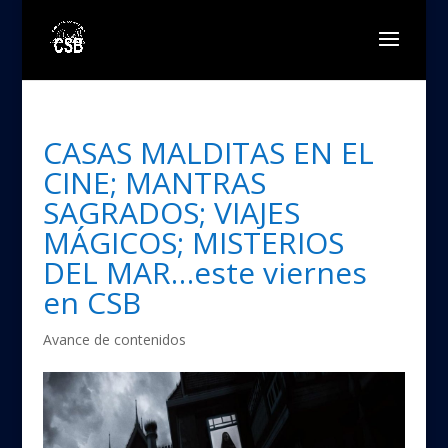
CASAS MALDITAS EN EL
CINE; MANTRAS
SAGRADOS; VIAJES
MÁGICOS; MISTERIOS
DEL MAR…este viernes
en CSB
Avance de contenidos