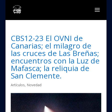
CBS12-23 El OVNI de
Canarias; el milagro de
las cruces de Las Breñas;
encuentros con la Luz de
Mafasca; la reliquia de
San Clemente.
Artículos
,
Novedad