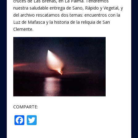
k
cruces de Las Breñas, en La Palma. Tendremos
nuestra saludable entrega de Sano, Rápido y Vegetal, y
del archivo rescatamos dos temas: encuentros con la
Luz de Mafasca y la historia de la reliquia de San
Clemente.
COMPARTE:
F
T
Compartir
ac
w