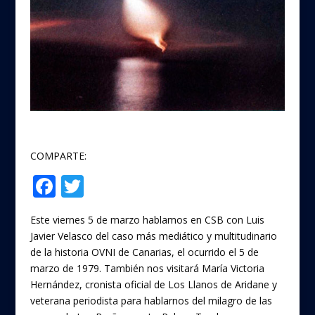
COMPARTE:
F
T
Compartir
ac
w
Este viernes 5 de marzo hablamos en CSB con Luis
e
itt
Javier Velasco del caso más mediático y multitudinario
b
er
de la historia OVNI de Canarias, el ocurrido el 5 de
o
marzo de 1979. También nos visitará María Victoria
Hernández, cronista oficial de Los Llanos de Aridane y
o
veterana periodista para hablarnos del milagro de las