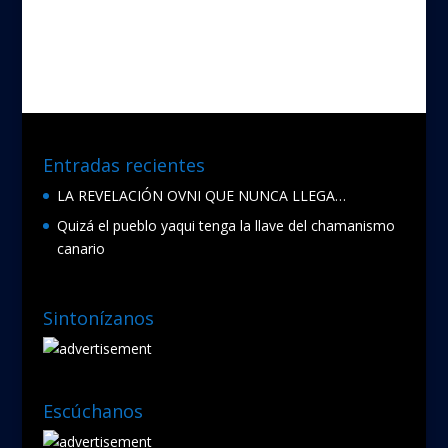
e
itt
b
er
o
o
k
Entradas recientes
LA REVELACIÓN OVNI QUE NUNCA LLEGA…
Quizá el pueblo yaqui tenga la llave del chamanismo
canario
Sintonízanos
Escúchanos