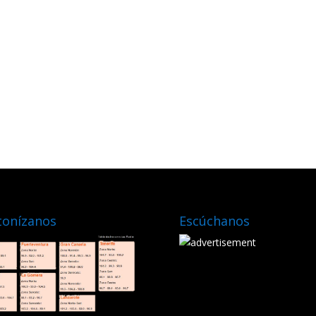
tonízanos
Escúchanos