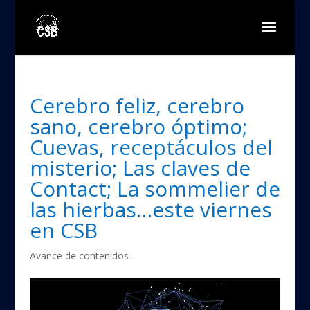
Cerebro feliz, cerebro
sano, cerebro óptimo;
Cuevas, receptáculos del
misterio; Las claves de
Contact; La sommelier de
las hierbas…este viernes
en CSB
Avance de contenidos