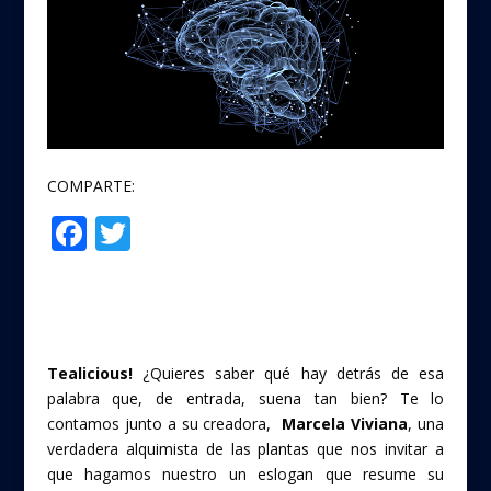
COMPARTE:
F
T
Compartir
ac
w
e
itt
b
er
o
Tealicious!
¿Quieres saber qué hay detrás de esa
o
palabra que, de entrada, suena tan bien? Te lo
contamos junto a su creadora,
Marcela Viviana
, una
k
verdadera alquimista de las plantas que nos invitar a
que hagamos nuestro un eslogan que resume su