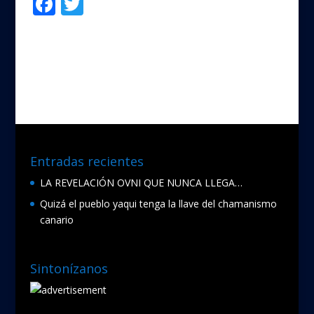
F
T
Compartir
ac
w
e
itt
b
er
o
o
k
Entradas recientes
LA REVELACIÓN OVNI QUE NUNCA LLEGA…
Quizá el pueblo yaqui tenga la llave del chamanismo
canario
Sintonízanos