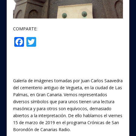
COMPARTE:
F
T
Compartir
ac
w
e
itt
b
er
o
Galería de imágenes tomadas por Juan Carlos Saavedra
o
del cementerio antiguo de Vegueta, en la ciudad de Las
Palmas, en Gran Canaria. Vemos representados
k
diversos símbolos que para unos tienen una lectura
masónica y para otros son equívocos, demasiado
abiertos a la interpretación. De ello hablamos el viernes
15 de marzo de 2019 en el programa Crónicas de San
Borondón de Canarias Radio.