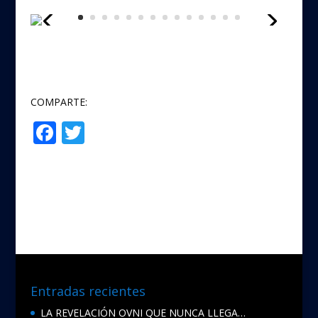
COMPARTE:
F
T
Compartir
ac
w
e
itt
b
er
o
o
k
Entradas recientes
LA REVELACIÓN OVNI QUE NUNCA LLEGA…