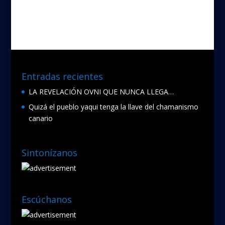
b
er
o
o
k
Entradas recientes
LA REVELACIÓN OVNI QUE NUNCA LLEGA…
Quizá el pueblo yaqui tenga la llave del chamanismo
canario
Sintonízanos
Escúchanos