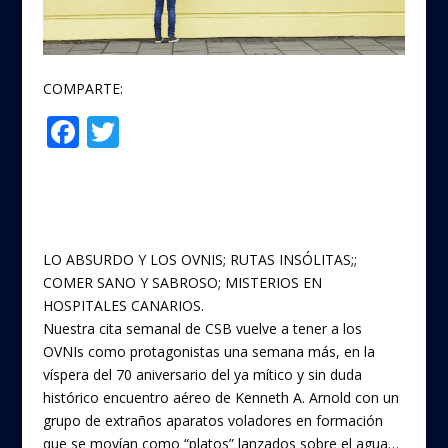
COMPARTE:
F
T
Compartir
ac
w
e
itt
b
er
o
LO ABSURDO Y LOS OVNIS; RUTAS INSÓLITAS;;
o
COMER SANO Y SABROSO; MISTERIOS EN
HOSPITALES CANARIOS.
k
Nuestra cita semanal de CSB vuelve a tener a los
OVNIs como protagonistas una semana más, en la
víspera del 70 aniversario del ya mítico y sin duda
histórico encuentro aéreo de Kenneth A. Arnold con un
grupo de extraños aparatos voladores en formación
que se movían como “platos” lanzados sobre el agua…