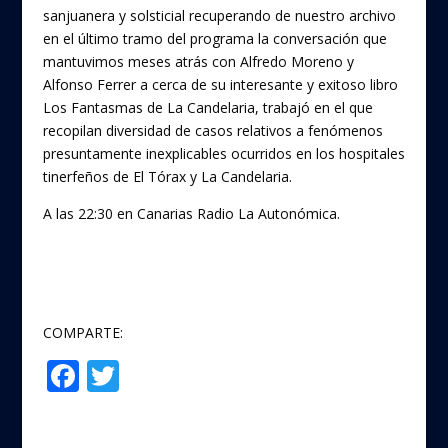
sanjuanera y solsticial recuperando de nuestro archivo
en el último tramo del programa la conversación que
mantuvimos meses atrás con Alfredo Moreno y
Alfonso Ferrer a cerca de su interesante y exitoso libro
Los Fantasmas de La Candelaria, trabajó en el que
recopilan diversidad de casos relativos a fenómenos
presuntamente inexplicables ocurridos en los hospitales
tinerfeños de El Tórax y La Candelaria.
A las 22:30 en Canarias Radio La Autonómica.
COMPARTE:
F
T
Compartir
ac
w
e
itt