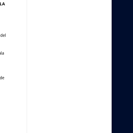
 LA
 del
ala
 de