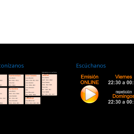
tonízanos
Escúchanos