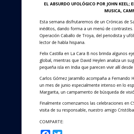
EL ABSURDO UFOLÓGICO POR JOHN KEEL; 
e
itt
MUSICA, CAMP
b
er
Esta semana disfrutaremos de un Crónicas de Sa
o
inéditos, dando forma a un menú de contrastes. E
o
Operación Caballo de Troya, del periodista y ufó
lector de habla hispana.
k
Felix Castilla en La Cara B nos brinda algunos e
global, mientras que David Heylen analiza un su
pequeña isla en India que parecen vivir allí desd
Carlos Gómez Jaramillo acompaña a Fernando He
un mes de junio especialmente intenso en lo espir
Margarita, un campamento de búsqueda de visión 
Finalmente comenzamos las celebraciones en CSB d
visita de su responsable, nuestro amigo Cristób
COMPARTE: