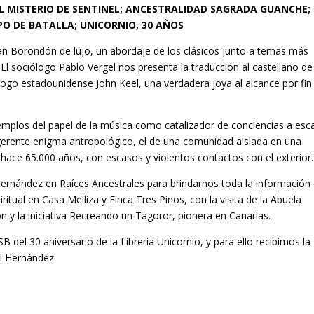
EL MISTERIO DE SENTINEL; ANCESTRALIDAD SAGRADA GUANCHE;
O DE BATALLA; UNICORNIO, 30 AÑOS
n Borondón de lujo, un abordaje de los clásicos junto a temas más
l sociólogo Pablo Vergel nos presenta la traducción al castellano de
logo estadounidense John Keel, una verdadera joya al alcance por fin
jemplos del papel de la música como catalizador de conciencias a esc
gerente enigma antropológico, el de una comunidad aislada en una
e hace 65.000 años, con escasos y violentos contactos con el exterior.
rnández en Raíces Ancestrales para brindarnos toda la información
itual en Casa Melliza y Finca Tres Pinos, con la visita de la Abuela
y la iniciativa Recreando un Tagoror, pionera en Canarias.
el 30 aniversario de la Libreria Unicornio, y para ello recibimos la
al Hernández.