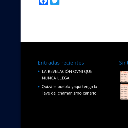
F
T
Compartir
ac
w
e
itt
b
er
o
o
k
Entradas recientes
Sin
LA REVELACIÓN OVNI QUE
NUNCA LLEGA…
Quizá el pueblo yaqui tenga la
llave del chamanismo canario