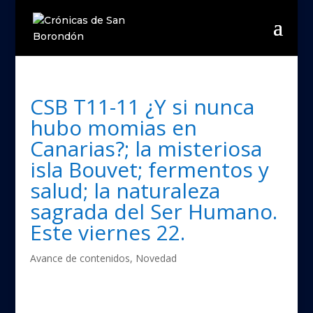
CSB T11-11 ¿Y si nunca
hubo momias en
Canarias?; la misteriosa
isla Bouvet; fermentos y
salud; la naturaleza
sagrada del Ser Humano.
Este viernes 22.
Avance de contenidos
,
Novedad