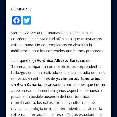
COMPARTE:
F
T
Compartir
ac
w
Viernes 22, 22:30 H. Canarias Radio. Esas son las
e
itt
coordenadas del viaje radiofónico al que te invitamos
b
er
esta semana. No contemplamos en absoluto la
o
indiferencia ante los contenidos que hemos preparado.
o
La arqueóloga
Verónica Alberto Barroso
, de
Tibicena, compartirá con nosotros los sorprendentes
k
hallazgos que han realizado en base al estudio de miles
de restos y centenares de
yacimientos funerarios
en Gran Canaria
, alcanzando conclusiones que invitan
a replantear seriamente algunos aspectos de nuestro
pasado. La posible ausencia de intencionalidad
momificadora, los datos sociales y culturales que
revelan la tipología de los enterramientos, la violencia
extrema detectada en los restos óseos estudiados…de