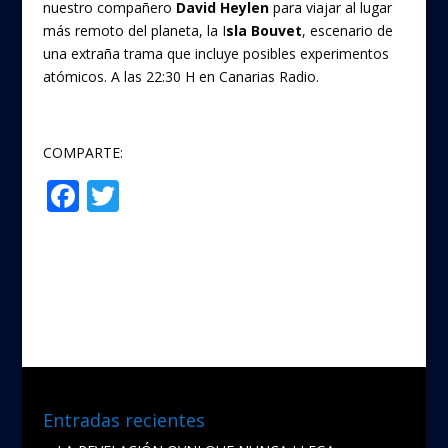
nuestro compañero
David Heylen
para viajar al lugar
más remoto del planeta, la I
sla Bouvet
, escenario de
una extraña trama que incluye posibles experimentos
atómicos. A las 22:30 H en Canarias Radio.
COMPARTE:
F
T
Compartir
ac
w
e
itt
b
er
o
o
k
Entradas recientes