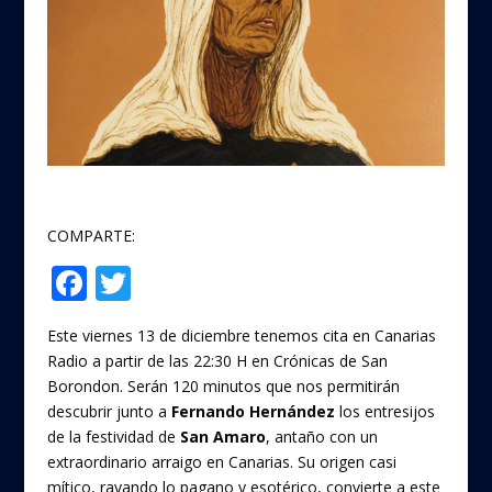
COMPARTE:
F
T
Compartir
ac
w
Este viernes 13 de diciembre tenemos cita en Canarias
e
itt
Radio a partir de las 22:30 H en Crónicas de San
b
er
Borondon. Serán 120 minutos que nos permitirán
o
descubrir junto a
Fernando Hernández
los entresijos
de la festividad de
San Amaro
, antaño con un
o
extraordinario arraigo en Canarias. Su origen casi
mítico, rayando lo pagano y esotérico, convierte a este