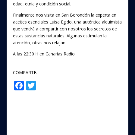
edad, etnia y condición social.
Finalmente nos visita en San Borondón la experta en
aceites esenciales Luisa Egido, una auténtica alquimista
que vendrá a compartir con nosotros los secretos de
estas sustancias naturales. Algunas estimulan la
atención, otras nos relajan…
A las 22:30 H en Canarias Radio.
COMPARTE:
F
T
Compartir
ac
w
e
itt
b
er
o
o