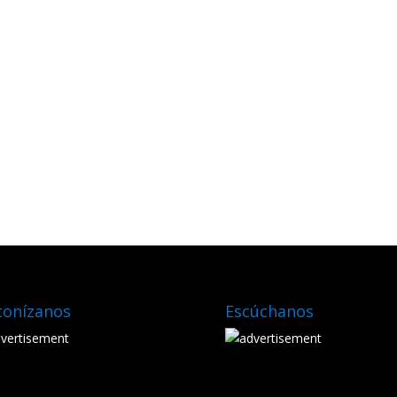
tonízanos
Escúchanos