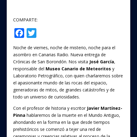
COMPARTE:
F
T
Compartir
ac
w
Noche de viernes, noche de misterio, noche para el
e
itt
asombro en Canarias Radio. Nueva entrega de
b
er
Crónicas de San Borondón. Nos visita
José García
,
o
responsable del
Museo Canario de Meteoritos
y
Laboratorio Petrográfico, con quien charlaremos sobre
o
el apasionante mundo de las rocas del espacio,
k
generadoras de mitos, de grandes catástrofes y de
todo un universo de curiosidades.
Con el profesor de historia y escritor
Javier Martínez-
Pinna
hablaremos de la muerte en el Mundo Antiguo,
ahondando en la forma en la que desde tiempos
prehistóricos se comenzó a tejer una red de
ceremonias y creencias relativas al proceso de la