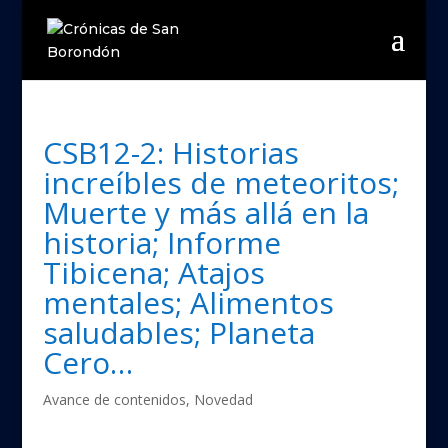
CSB12-2: Historias
increíbles de meteoritos;
Muerte y más allá en la
historia; Informe
Tibicena; Atajos
mentales; Alimentos
saludables; Planeta
Cero…
Avance de contenidos
,
Novedad