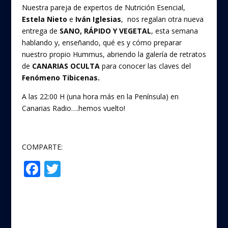
Nuestra pareja de expertos de Nutrición Esencial,
Estela Nieto
e
Iván Iglesias
, nos regalan otra nueva
entrega de
SANO, RÁPIDO Y VEGETAL
, esta semana
hablando y, enseñando, qué es y cómo preparar
nuestro propio Hummus, abriendo la galería de retratos
de
CANARIAS OCULTA
para conocer las claves del
Fenómeno Tibicenas.
A las 22:00 H (una hora más en la Península) en
Canarias Radio….hemos vuelto!
COMPARTE:
F
T
Compartir
ac
w
e
itt
b
er