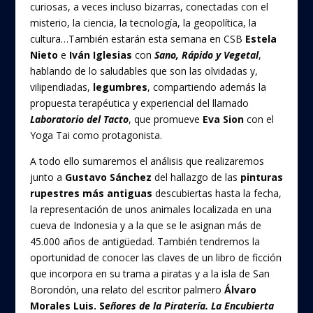
curiosas, a veces incluso bizarras, conectadas con el
o
misterio, la ciencia, la tecnología, la geopolítica, la
k
cultura…También estarán esta semana en CSB
Estela
Nieto
e
Iván Iglesias
con
Sano, Rápido y Vegetal
,
hablando de lo saludables que son las olvidadas y,
vilipendiadas,
legumbres
, compartiendo además la
propuesta terapéutica y experiencial del llamado
Laboratorio del Tacto
, que promueve
Eva Sion
con el
Yoga Tai como protagonista.
A todo ello sumaremos el análisis que realizaremos
junto a
Gustavo Sánchez
del hallazgo de las
pinturas
rupestres más antiguas
descubiertas hasta la fecha,
la representación de unos animales localizada en una
cueva de Indonesia y a la que se le asignan más de
45.000 años de antigüedad. También tendremos la
oportunidad de conocer las claves de un libro de ficción
que incorpora en su trama a piratas y a la isla de San
Borondón, una relato del escritor palmero
Álvaro
Morales Luis. S
eñores de la Piratería. La Encubierta