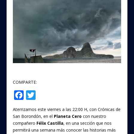
COMPARTE:
F
T
Compartir
ac
w
Aterrizamos este viernes a las 22:00 H, con Crónicas de
e
itt
San Borondón, en el
Planeta Cero
con nuestro
b
er
compañero
Félix Castilla
, en una sección que nos
o
permitirá una semana más conocer las historias más