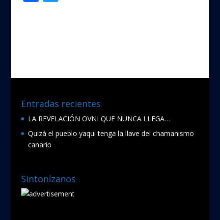
ac
w
e
itt
b
er
o
o
k
Entradas recientes
LA REVELACIÓN OVNI QUE NUNCA LLEGA…
Quizá el pueblo yaqui tenga la llave del chamanismo
canario
Sintonízanos