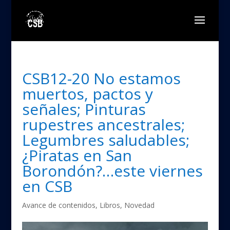
CSB12-20 No estamos
muertos, pactos y
señales; Pinturas
rupestres ancestrales;
Legumbres saludables;
¿Piratas en San
Borondón?…este viernes
en CSB
Avance de contenidos
,
Libros
,
Novedad