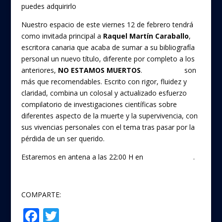
puedes adquirirlo
aquí.
Nuestro espacio de este viernes 12 de febrero tendrá
como invitada principal a
Raquel Martín Caraballo
,
escritora canaria que acaba de sumar a su bibliografía
personal un nuevo título, diferente por completo a los
anteriores,
NO ESTAMOS MUERTOS
.
Sus páginas
son
más que recomendables. Escrito con rigor, fluidez y
claridad, combina un colosal y actualizado esfuerzo
compilatorio de investigaciones científicas sobre
diferentes aspecto de la muerte y la supervivencia, con
sus vivencias personales con el tema tras pasar por la
pérdida de un ser querido.
Estaremos en antena a las 22:00 H en
Canarias Radio
.
COMPARTE:
F
T
Compartir