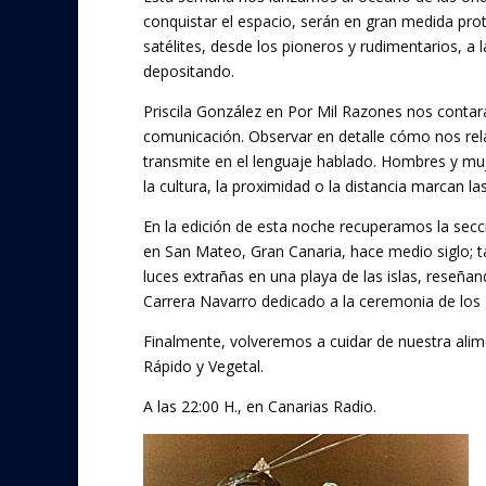
e
itt
conquistar el espacio, serán en gran medida prot
b
er
satélites, desde los pioneros y rudimentarios, a
o
depositando.
o
Priscila González en Por Mil Razones nos contará
comunicación. Observar en detalle cómo nos rel
k
transmite en el lenguaje hablado. Hombres y mu
la cultura, la proximidad o la distancia marcan la
En la edición de esta noche recuperamos la sec
en San Mateo, Gran Canaria, hace medio siglo; 
luces extrañas en una playa de las islas, reseñan
Carrera Navarro dedicado a la ceremonia de los
Finalmente, volveremos a cuidar de nuestra alime
Rápido y Vegetal.
A las 22:00 H., en Canarias Radio.