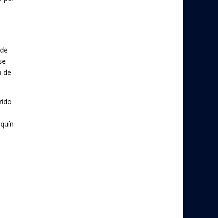
 de
se
n de
rido
aquín