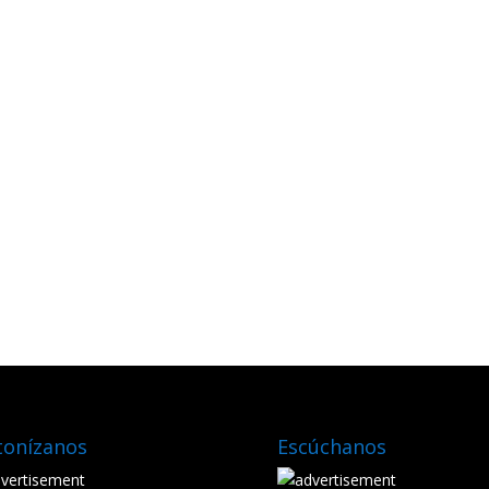
tonízanos
Escúchanos