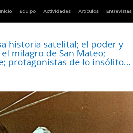
Inicio
Equipo
Actividades
Artículos
Entrevistas
historia satelital; el poder y
 el milagro de San Mateo;
; protagonistas de lo insólito…