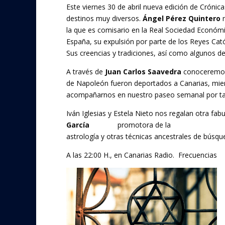
Este viernes 30 de abril nueva edición de Cróni
e
itt
destinos muy diversos.
Ángel Pérez Quintero
n
b
er
la que es comisario en la Real Sociedad Económic
o
España, su expulsión por parte de los Reyes Catól
Sus creencias y tradiciones, así como algunos de
o
A través de
Juan Carlos Saavedra
conoceremos l
k
de Napoleón fueron deportados a Canarias, mient
acompañarnos en nuestro paseo semanal por tan si
Iván Iglesias y Estela Nieto nos regalan otra fa
García
Luque,
promotora de la
Escuela Insula
astrología y otras técnicas ancestrales de búsque
A las 22:00 H., en Canarias Radio. Frecuencias
a