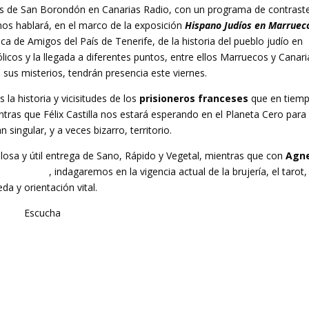
cas de San Borondón en Canarias Radio, con un programa de contrast
os hablará, en el marco de la exposición
Hispano Judíos en Marruec
a de Amigos del País de Tenerife, de la historia del pueblo judío en
icos y la llegada a diferentes puntos, entre ellos Marruecos y Canari
 sus misterios, tendrán presencia este viernes.
a historia y vicisitudes de los
prisioneros franceses
que en tiem
ras que Félix Castilla nos estará esperando en el Planeta Cero para
ngular, y a veces bizarro, territorio.
bulosa y útil entrega de Sano, Rápido y Vegetal, mientras que con
Agne
r de Tarot
, indagaremos en la vigencia actual de la brujería, el tarot, 
da y orientación vital.
ire:
Escucha
online aquí