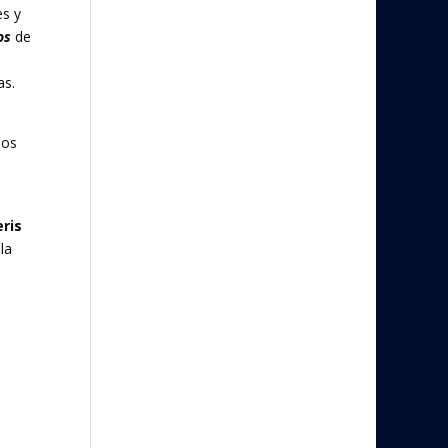
es y
os
de
as.
pos
ris
la