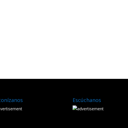
tonízanos
Escúchanos