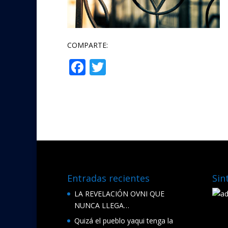
COMPARTE:
F
T
Compartir
ac
w
e
itt
b
er
o
o
k
Entradas recientes
Sin
LA REVELACIÓN OVNI QUE
NUNCA LLEGA…
Quizá el pueblo yaqui tenga la