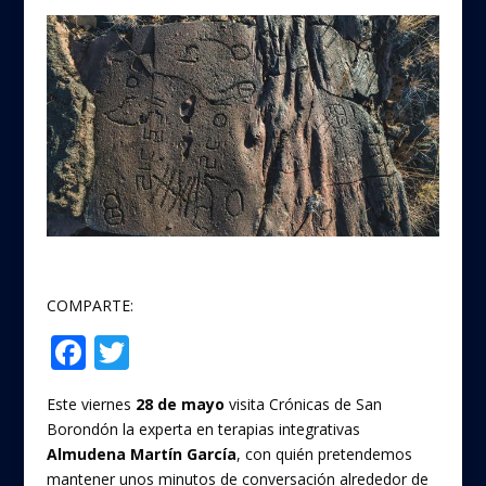
COMPARTE:
F
T
Compartir
ac
w
Este viernes
28 de mayo
visita Crónicas de San
e
itt
Borondón la experta en terapias integrativas
b
er
Almudena Martín García
, con quién pretendemos
mantener unos minutos de conversación alrededor de