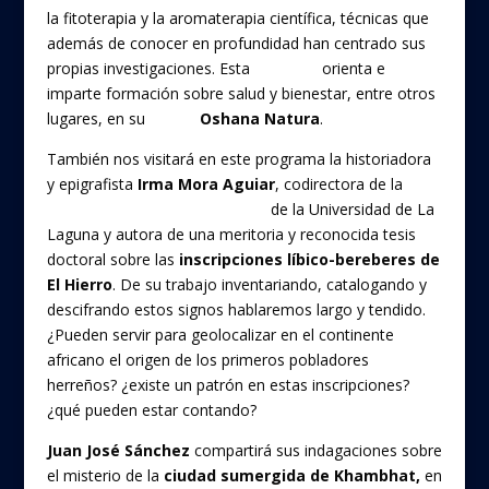
o
la fitoterapia y la aromaterapia científica, técnicas que
o
además de conocer en profundidad han centrado sus
k
propias investigaciones. Esta
tinerfeña
orienta e
imparte formación sobre salud y bienestar, entre otros
lugares, en su
centro
Oshana Natura
.
También nos visitará en este programa la historiadora
y epigrafista
Irma Mora Aguiar
, codirectora de la
Cátedra de Estudios Bereberes
de la Universidad de La
Laguna y autora de una meritoria y reconocida tesis
doctoral sobre las
inscripciones líbico-bereberes de
El Hierro
. De su trabajo inventariando, catalogando y
descifrando estos signos hablaremos largo y tendido.
¿Pueden servir para geolocalizar en el continente
africano el origen de los primeros pobladores
herreños? ¿existe un patrón en estas inscripciones?
¿qué pueden estar contando?
Juan José Sánchez
compartirá sus indagaciones sobre
el misterio de la
ciudad sumergida de Khambhat,
en