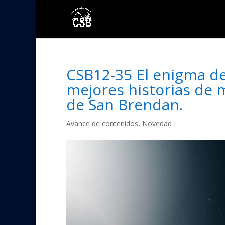
CSB12-35 El enigma d
mejores historias de me
de San Brendan.
Avance de contenidos
,
Novedad