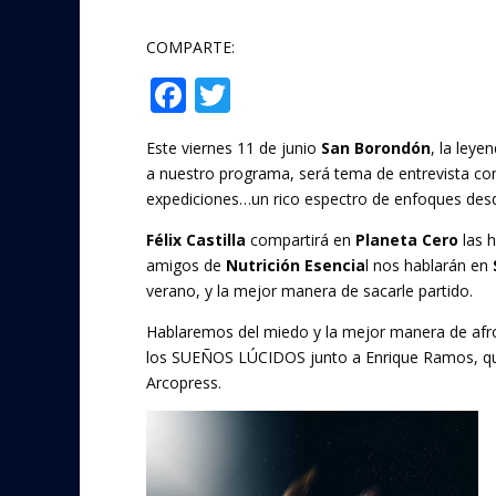
COMPARTE:
F
T
Compartir
ac
w
Este viernes 11 de junio
San Borondón
, la ley
e
itt
a nuestro programa, será tema de entrevista c
b
er
expediciones…un rico espectro de enfoques desde
o
Félix Castilla
compartirá en
Planeta Cero
las h
o
amigos de
Nutrición Esencia
l nos hablarán en
verano, y la mejor manera de sacarle partido.
k
Hablaremos del miedo y la mejor manera de afr
los SUEÑOS LÚCIDOS junto a Enrique Ramos, q
Arcopress.