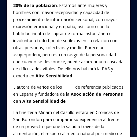
o
20% de la población
. Estamos ante mujeres y
o
hombres con mayor receptividad y capacidad de
k
procesamiento de información sensorial, con mayor
expresión emocional y empatía, así como con la
habilidad innata de captar de forma instantánea e
involuntaria todo tipo de sutilezas en su relación con
otras personas, colectivos y medio. Parece un
«superpoder», pero esa un rasgo de la personalidad
que cuando se desconoce, puede acarrear una cascada
de dificultades vitales. De ello nos hablará la PAS y
experta en
Alta Sensibilidad
Karina Zegers de Beij
l
, autora de varios de los
libros
de referencia publicados
en España y fundadora de la
Asociación de Personas
con Alta Sensibilidad de
España
La tinerfeña Miriam del Castillo estará en Crónicas de
San Borondón para compartir su experiencia al frente
de un proyecto que une la salud a través de la
alimentación, el respeto al medio natural por medio de