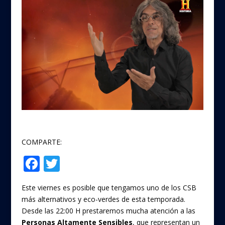
COMPARTE:
F
T
Compartir
ac
w
Este viernes es posible que tengamos uno de los CSB
e
itt
más alternativos y eco-verdes de esta temporada.
b
er
Desde las 22:00 H prestaremos mucha atención a las
Personas Altamente Sensibles
, que representan un