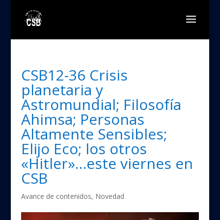
CSB12-36 Crisis
planetaria y
Astromundial; Filosofía
Ahimsa; Personas
Altamente Sensibles;
Elijo Eco; los otros
«Hitler»…este viernes en
CSB
Avance de contenidos
,
Novedad