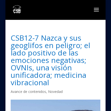
CSB12-7 Nazca y sus
geoglifos en peligro; el
lado positivo de las
emociones negativas;
OVNIs, una visión
unificadora; medicina
vibracional
Avance de contenidos
,
Novedad