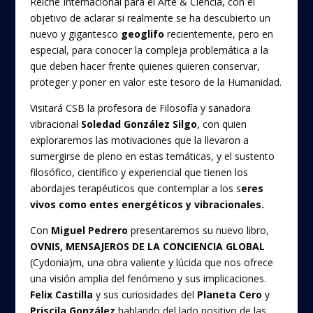
Reiche Internacional para el Arte & Ciencia, con el
k
objetivo de aclarar si realmente se ha descubierto un
nuevo y gigantesco
geoglifo
recientemente, pero en
especial, para conocer la compleja problemática a la
que deben hacer frente quienes quieren conservar,
proteger y poner en valor este tesoro de la Humanidad.
Visitará CSB la profesora de Filosofía y sanadora
vibracional
Soledad González Silgo
, con quien
exploraremos las motivaciones que la llevaron a
sumergirse de pleno en estas temáticas, y el sustento
filosófico, científico y experiencial que tienen los
abordajes terapéuticos que contemplar a los s
eres
vivos como entes energéticos y vibracionales.
Con
Miguel Pedrero
presentaremos su nuevo libro,
OVNIS, MENSAJEROS DE LA CONCIENCIA GLOBAL
(Cydonia)m, una obra valiente y lúcida que nos ofrece
una visión amplia del fenómeno y sus implicaciones.
Felix Castilla
y sus curiosidades del
Planeta Cero
y
Priscila González
hablando del lado positivo de las