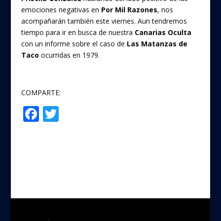
emociones negativas en
Por Mil Razones
, nos
acompañarán también este viernes. Aun tendremos
tiempo para ir en busca de nuestra
Canarias Oculta
con un informe sobre el caso de
Las Matanzas de
Taco
ocurridas en 1979.
COMPARTE:
F
T
Compartir
ac
w
e
itt
b
er
o
o
k