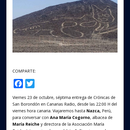
COMPARTE:
F
T
Compartir
ac
w
Viernes 23 de octubre, séptima entrega de Crónicas de
e
itt
San Borondón en Canarias Radio, desde las 22:00 H del
b
er
viernes hora canaria. Viajaremos hasta
Nazca,
Perú,
o
para conversar con
Ana María Cogorno
, albacea de
María Reiche
y directora de la Asociación María
o