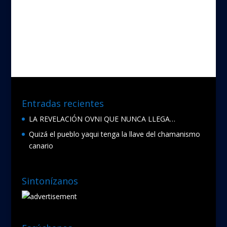
ac
w
e
itt
b
er
o
o
k
Entradas recientes
LA REVELACIÓN OVNI QUE NUNCA LLEGA…
Quizá el pueblo yaqui tenga la llave del chamanismo
canario
Sintonízanos