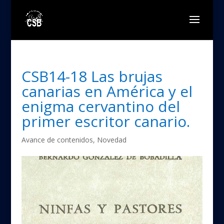
CSB14-18 Las brujas
canarias en América y el
enigma cervantino del
primer escritor canario.
Avance de contenidos
,
Novedad