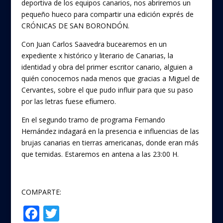
deportiva de los equipos canarios, nos abriremos un
b
er
pequeño hueco para compartir una edición exprés de
o
CRÓNICAS DE SAN BORONDÓN.
o
Con Juan Carlos Saavedra bucearemos en un
expediente x histórico y literario de Canarias, la
k
identidad y obra del primer escritor canario, alguien a
quién conocemos nada menos que gracias a Miguel de
Cervantes, sobre el que pudo influir para que su paso
por las letras fuese efíumero.
En el segundo tramo de programa Fernando
Hernández indagará en la presencia e influencias de las
brujas canarias en tierras americanas, donde eran más
que temidas. Estaremos en antena a las 23:00 H.
COMPARTE:
F
T
Compartir