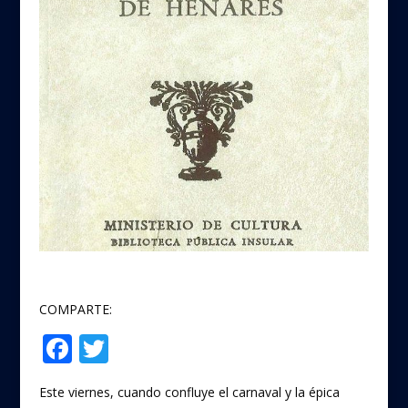
COMPARTE:
F
T
Compartir
ac
w
Este viernes, cuando confluye el carnaval y la épica
e
itt