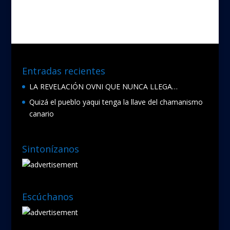
b
er
o
o
k
Entradas recientes
LA REVELACIÓN OVNI QUE NUNCA LLEGA…
Quizá el pueblo yaqui tenga la llave del chamanismo
canario
Sintonízanos
Escúchanos