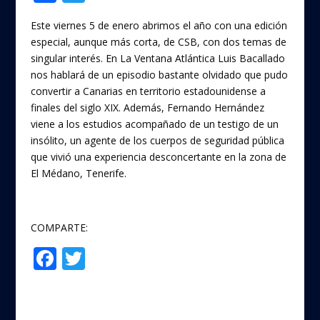
ac
w
Este viernes 5 de enero abrimos el año con una edición
e
itt
especial, aunque más corta, de CSB, con dos temas de
b
er
singular interés. En La Ventana Atlántica Luis Bacallado
o
nos hablará de un episodio bastante olvidado que pudo
convertir a Canarias en territorio estadounidense a
o
finales del siglo XIX. Además, Fernando Hernández
k
viene a los estudios acompañado de un testigo de un
insólito, un agente de los cuerpos de seguridad pública
que vivió una experiencia desconcertante en la zona de
El Médano, Tenerife.
COMPARTE:
F
T
Compartir
ac
w
e
itt