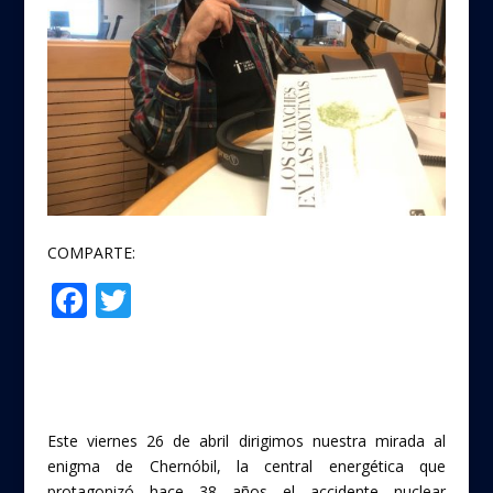
COMPARTE:
F
T
Compartir
ac
w
e
itt
b
er
o
Este viernes 26 de abril dirigimos nuestra mirada al
o
enigma de Chernóbil, la central energética que
protagonizó hace 38 años el accidente nuclear