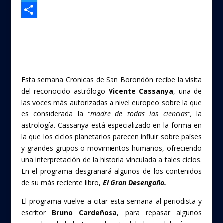
a
T
c
w
Compartir
e
i
b
t
o
t
Esta semana Cronicas de San Borondón recibe la visita
o
e
del reconocido astrólogo
Vicente Cassanya
, una de
las voces más autorizadas a nivel europeo sobre la que
k
r
es considerada la
“madre de todas las ciencias”,
la
astrología. Cassanya está especializado en la forma en
la que los ciclos planetarios parecen influir sobre países
y grandes grupos o movimientos humanos, ofreciendo
una interpretación de la historia vinculada a tales ciclos.
En el programa desgranará algunos de los contenidos
de su más reciente libro,
El Gran Desengaño.
El programa vuelve a citar esta semana al periodista y
escritor
Bruno Cardeñosa
, para repasar algunos