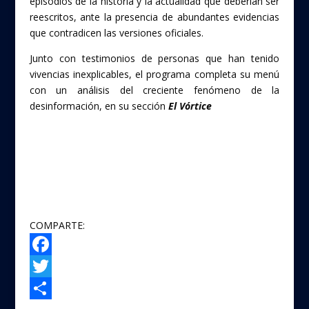
episodios de la historia y la actualidad que deberían ser
reescritos, ante la presencia de abundantes evidencias
que contradicen las versiones oficiales.
Junto con testimonios de personas que han tenido
vivencias inexplicables, el programa completa su menú
con un análisis del creciente fenómeno de la
desinformación, en su sección
El Vórtice
COMPARTE:
F
a
T