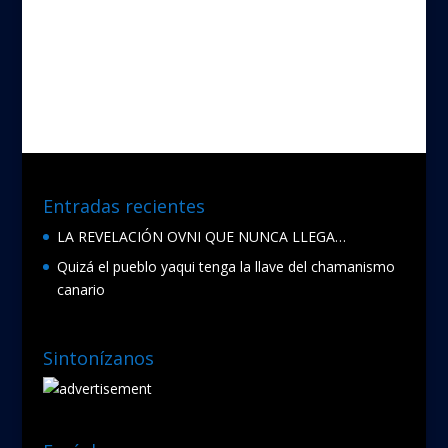
c
w
Compartir
e
i
b
t
o
t
o
e
k
r
Entradas recientes
LA REVELACIÓN OVNI QUE NUNCA LLEGA…
Quizá el pueblo yaqui tenga la llave del chamanismo
canario
Sintonízanos