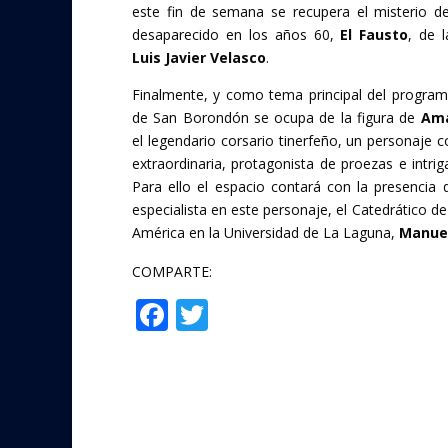
este fin de semana se recupera el misterio d
desaparecido en los años 60,
El Fausto
, de 
Luis Javier Velasco
.
Finalmente, y como tema principal del program
de San Borondón se ocupa de la figura de
Ama
el legendario corsario tinerfeño, un personaje 
extraordinaria, protagonista de proezas e intrig
Para ello el espacio contará con la presencia
especialista en este personaje, el Catedrático de
América en la Universidad de La Laguna,
Manuel
COMPARTE:
F
T
Compartir
ac
w
e
itt
b
er
o