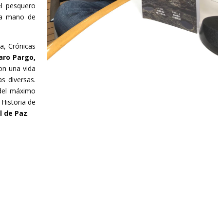
el pesquero
la mano de
a, Crónicas
ro Pargo,
con una vida
as diversas.
 del máximo
 Historia de
 de Paz
.