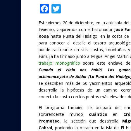
F
T
Compartir
ac
w
Este viernes 20 de diciembre, en la antesala del 
e
itt
Invierno, viajaremos con el historiador
José Far
b
er
Rosa
hasta Punta del Hidalgo, en la costa de
o
para conocer al detalle el tesoro arqueológ
puede rastrearse en sus costas, montañas y 
o
Farrujia ha firmado junto a Miguel Ángel Martín
k
trabajo monográfico
sobre este enclave de 
Cuando el cielo nos habló. Los guan
achimenceyato de Addar (La Punta del Hidalgo
se describen más de 50 yacimientos arqueoló
desarrolla la hipótesis de un camino cere
conecta la costa con los puntos más elevados de
El programa también se ocupará del enr
sorprendente mundo
cuántico
en
Cr
Prometeo
, la sección que desarrolla
Mig
Cabral
, poniendo la mirada en la isla de El Hi