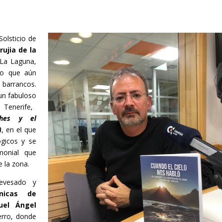
Solsticio de
rujia de la
 La Laguna,
ico que aún
barrancos.
 un fabuloso
Tenerife,
ches y el
)
, en el que
gicos y se
monial que
 la zona.
evesado y
ónicas de
uel Ángel
erro, donde