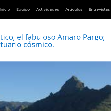
Inicio
Equipo
Actividades
Artículos
Entrevistas
ico; el fabuloso Amaro Pargo;
ntuario cósmico.