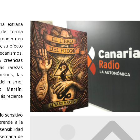
na extraña
o de forma
a manera en
o, su efecto
ecanismos,
y creencias
as rarezas
etuos, las
 del mismo,
ro Martín
,
ás reciente
do sensitivo
rende a la
ensibilidad
a semana de