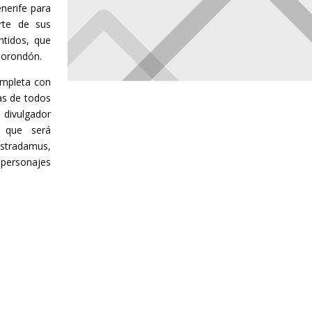
nerife para
rte de sus
ntidos, que
Borondón.
ompleta con
as de todos
l divulgador
que será
ostradamus,
 personajes