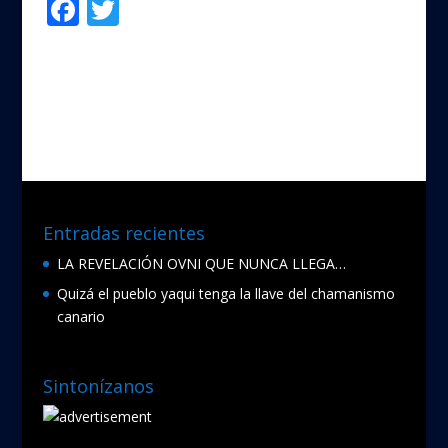
F
T
Compartir
ac
w
e
itt
b
er
o
o
k
Entradas recientes
LA REVELACIÓN OVNI QUE NUNCA LLEGA…
Quizá el pueblo yaqui tenga la llave del chamanismo
canario
Sintonízanos