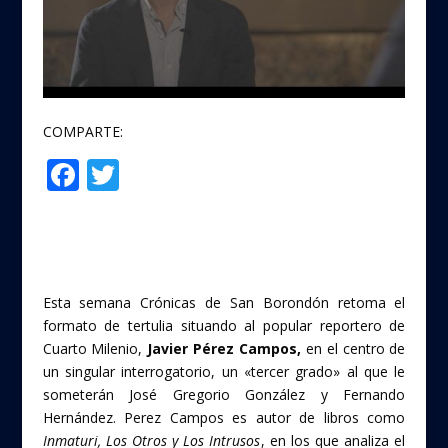
COMPARTE:
F
T
Compartir
ac
w
e
itt
b
er
o
Esta semana Crónicas de San Borondón retoma el
o
formato de tertulia situando al popular reportero de
Cuarto Milenio,
Javier Pérez Campos,
en el centro de
k
un singular interrogatorio, un «tercer grado» al que le
someterán José Gregorio González y Fernando
Hernández. Perez Campos es autor de libros como
Inmaturi, Los Otros y Los Intrusos
, en los que analiza el