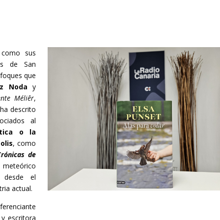
s como sus
as de San
nfoques que
az Noda
y
ente Méliêr
,
 ha descrito
ociados al
tica o la
olis
, como
Crónicas de
l meteórico
, desde el
ria actual.
erenciante
 y escritora