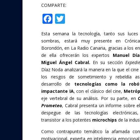
COMPARTE:
F
T
Compartir
ac
w
Esta semana la tecnología, tanto sus luce
e
itt
sombras, estará muy presente en Crónic
b
er
Borondón, en La Radio Canaria, gracias a los e
o
de ella ofrecerán los expertos
Manuel Dí
Miguel Ángel Cabral.
En su sección
Expedi
o
Díaz Noda analizará la manera en la que el cine
k
los riesgos de sometimiento y rebeldía as
desarrollo de
tecnologías como la robó
impactante IA
, con el clásico del cine,
Metróp
eje vertebral de su análisis. Por su parte, en
Prometeo
, Cabral presenta un informe sobre e
despegue de las tecnologías electrónicas
transistor a los potentes
microchips
de la indust
Como contrapunto temático la afamada conf
motivacional, experta en inteligencia emocional