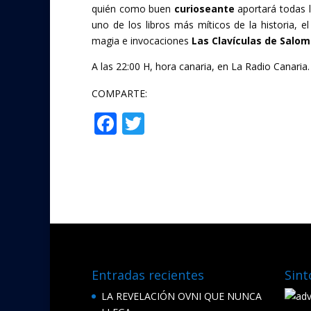
quién como buen
curioseante
aportará todas l
uno de los libros más míticos de la historia, e
magia e invocaciones
Las Clavículas de Salo
A las 22:00 H, hora canaria, en La Radio Canaria.
COMPARTE:
F
T
Compartir
ac
w
e
itt
b
er
o
o
k
Entradas recientes
Sint
LA REVELACIÓN OVNI QUE NUNCA