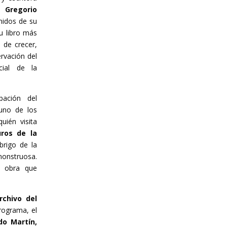
é Gregorio
nidos de su
su libro más
 de crecer,
ervación del
cial de la
pación del
uno de los
uién visita
ros de la
brigo de la
onstruosa.
a obra que
rchivo del
rograma, el
do Martín,