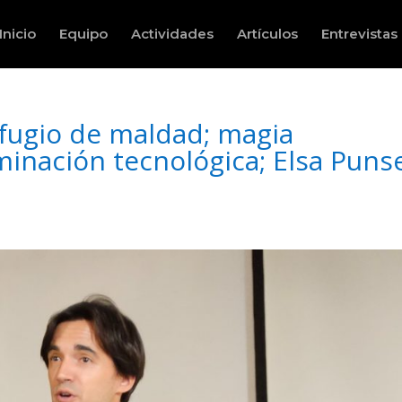
Inicio
Equipo
Actividades
Artículos
Entrevistas
fugio de maldad; magia
minación tecnológica; Elsa Puns