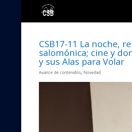
CSB17-11 La noche, re
salomónica; cine y do
y sus Alas para Volar
Avance de contenidos
,
Novedad