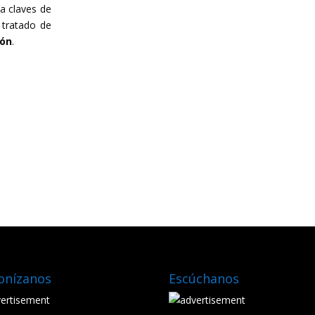
a claves de
l tratado de
món
.
onízanos
Escúchanos