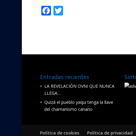
F
T
Compartir
ac
w
e
itt
b
er
o
o
k
Entradas recientes
Sint
LA REVELACIÓN OVNI QUE NUNCA
LLEGA…
Quizá el pueblo yaqui tenga la llave
del chamanismo canario
Política de cookies
Política de privacidad