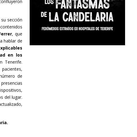
confluyeron
 su sección
 contenidos
Ferrer
, que
a hablar de
plicables
ad en los
en Tenerife.
 pacientes,
 número de
 presencias
spositivos,
s del lugar.
ctualizado,
ria.