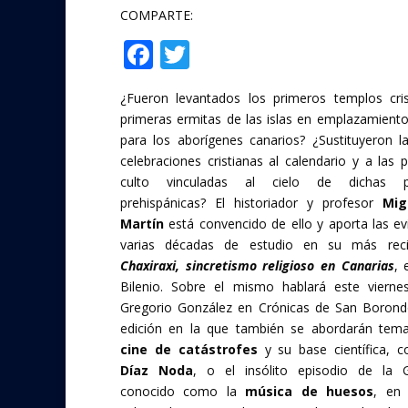
COMPARTE:
F
T
Compartir
ac
w
¿Fueron levantados los primeros templos cris
e
itt
primeras ermitas de las islas en emplazamient
b
er
para los aborígenes canarios? ¿Sustituyeron la
o
celebraciones cristianas al calendario y a las 
culto vinculadas al cielo de dichas po
o
prehispánicas? El historiador y profesor
Mig
k
Martín
está convencido de ello y aporta las ev
varias décadas de estudio en su más recie
Chaxiraxi, sincretismo religioso en Canarias
, 
Bilenio. Sobre el mismo hablará este vierne
Gregorio González en Crónicas de San Borond
edición en la que también se abordarán tem
cine de catástrofes
y su base científica, 
Díaz Noda
, o el insólito episodio de la G
conocido como la
música de huesos
, en 