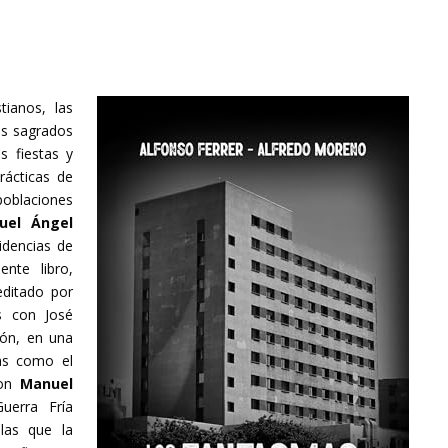
tianos, las
os sagrados
s fiestas y
prácticas de
blaciones
uel Ángel
idencias de
nte libro,
editado por
s con José
ón, en una
as como el
con
Manuel
uerra Fría
las que la