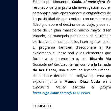
Editado por Kinnamon,
Colón, el mensajero de
o
resultado de una profunda investigación sobre
k
personajes más apasionantes y enigmáticos de l
La posibilidad de que contara con un conocimi
fidedigno sobre el destino de su viaje, y que a
parte de un plan maestro mucho mayor diseñ
Papado, es manejada por Criado en su trabaj
explicativo de muchos de los interrogantes colo
El programa también diseccionará al
Re
explorando su base real y los elementos qu
forma a su potente mito, con
Ricardo M
Gabinete del Curioseante
, así como a la llamad
de los Oscar
, una suerte de leyenda urbana 
desde hace décadas en Hollywood, tema q
explorar junto a
Manuel Díaz Noda
en s
Expediente Méliêr. Escucha el prog
https://go.ivoox.com/rf/167239969
COMPARTE: