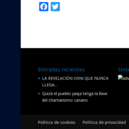
F
T
Compartir
ac
w
e
itt
b
er
o
o
k
Entradas recientes
Sint
LA REVELACIÓN OVNI QUE NUNCA
LLEGA…
Quizá el pueblo yaqui tenga la llave
del chamanismo canario
Política de cookies
Política de privacidad