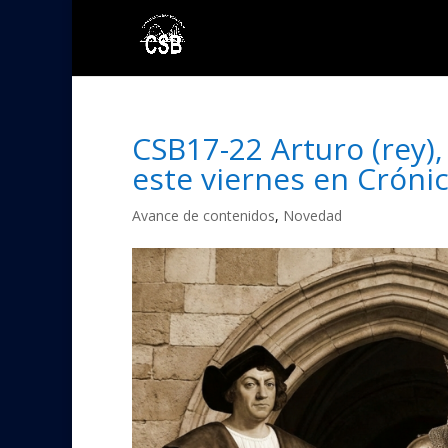
CSB17-22 Arturo (rey),
este viernes en Cróni
Avance de contenidos
,
Novedad