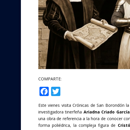
COMPARTE:
F
T
Compartir
ac
w
Este vienes visita Crónicas de San Borondón la 
e
itt
investigadora tinerfeña
Ariadna Criado García
b
er
una obra de referencia a la hora de conocer con
o
forma poliédrica, la compleja figura de
Crist