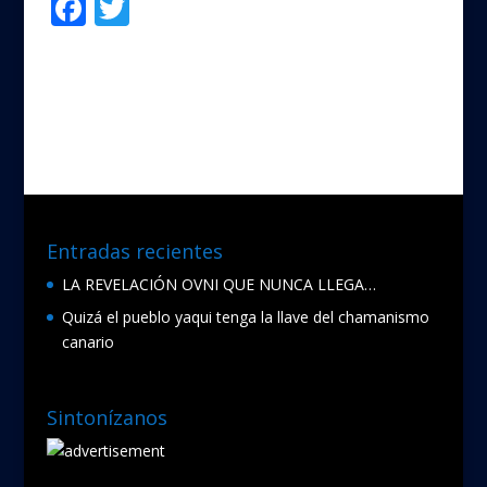
F
T
Compartir
ac
w
e
itt
b
er
o
o
k
Entradas recientes
LA REVELACIÓN OVNI QUE NUNCA LLEGA…
Quizá el pueblo yaqui tenga la llave del chamanismo
canario
Sintonízanos