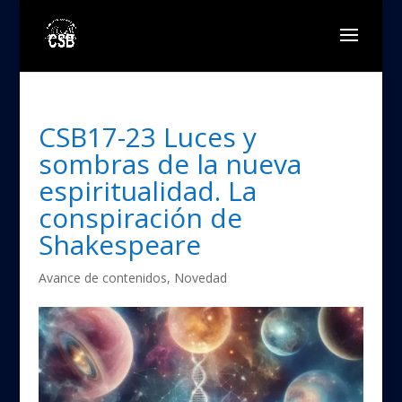
CSB17-23 Luces y
sombras de la nueva
espiritualidad. La
conspiración de
Shakespeare
Avance de contenidos
,
Novedad