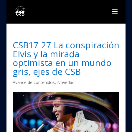
CSB17-27 La conspiración
Elvis y la mirada
optimista en un mundo
gris, ejes de CSB
Avance de contenidos
,
Novedad