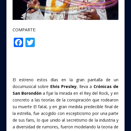
COMPARTE:
F
T
Compartir
ac
w
e
itt
b
er
o
El estreno estos días en la gran pantalla de un
o
documusical sobre
Elvis Presley
, lleva a
Crónicas de
San Borondón
a fijar la mirada en el Rey del Rock, y en
k
concreto a las teorías de la conspiración que rodearon
su muerte El fatal, y en gran medida predecible final de
la estrella, fue acogido con escepticismo por una parte
de sus fans, lo que unido al secretismo de la industria y
a diversidad de rumores, fueron modelando la teoria de