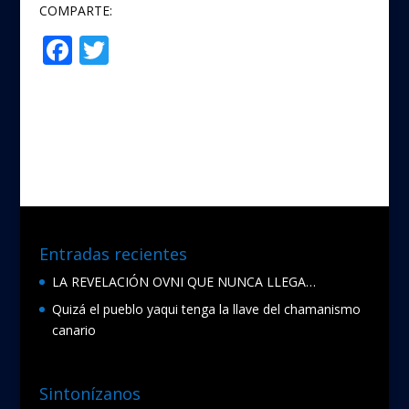
COMPARTE:
F
T
Compartir
ac
w
e
itt
b
er
o
o
k
Entradas recientes
LA REVELACIÓN OVNI QUE NUNCA LLEGA…
Quizá el pueblo yaqui tenga la llave del chamanismo
canario
Sintonízanos