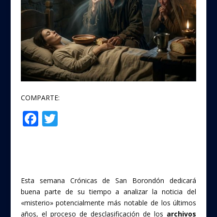
COMPARTE:
F
T
Compartir
ac
w
e
itt
b
er
o
Esta semana Crónicas de San Borondón dedicará
o
buena parte de su tiempo a analizar la noticia del
«misterio» potencialmente más notable de los últimos
k
años, el proceso de desclasificación de los
archivos