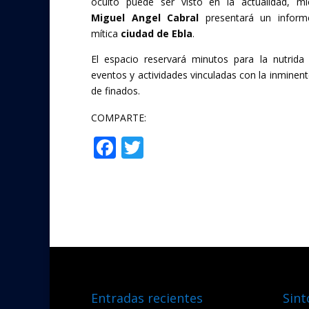
oculto puede ser visto en la actualidad, mi
Miguel Angel Cabral
presentará un inform
mítica
ciudad de Ebla
.
El espacio reservará minutos para la nutrid
eventos y actividades vinculadas con la inminent
de finados.
COMPARTE:
F
T
Compartir
ac
w
e
itt
b
er
o
o
k
Entradas recientes
Sint