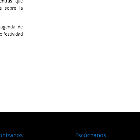
entras que
e sobre la
a agenda de
e festividad
onízanos
Escúchanos