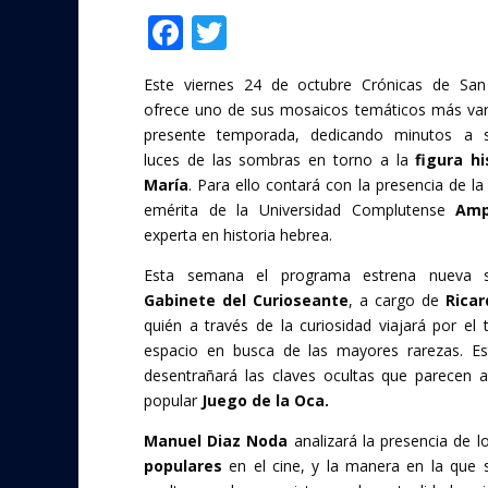
F
T
Compartir
ac
w
Este viernes 24 de octubre Crónicas de Sa
e
itt
ofrece uno de sus mosaicos temáticos más var
b
er
presente temporada, dedicando minutos a s
o
luces de las sombras en torno a la
figura hi
María
. Para ello contará con la presencia de la
o
emérita de la Universidad Complutense
Amp
k
experta en historia hebrea.
Esta semana el programa estrena nueva 
Gabinete del Curioseante
, a cargo de
Ricar
quién a través de la curiosidad viajará por el 
espacio en busca de las mayores rarezas. E
desentrañará las claves ocultas que parecen a
popular
Juego de la Oca.
Manuel Diaz Noda
analizará la presencia de 
populares
en el cine, y la manera en la que