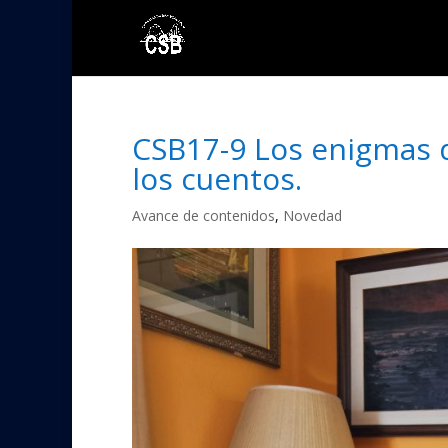
CSB17-9 Los enigmas d
los cuentos.
Avance de contenidos
,
Novedad