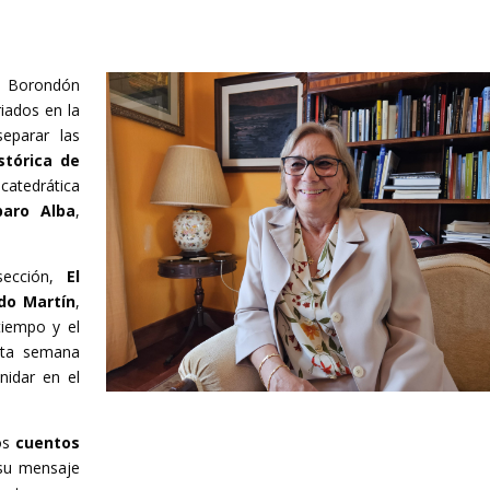
n Borondón
iados en la
eparar las
stórica de
 catedrática
aro Alba
,
sección,
El
do Martín
,
tiempo y el
sta semana
nidar en el
los
cuentos
 su mensaje