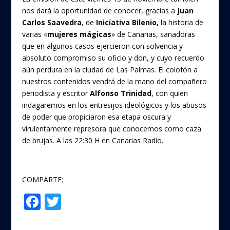
nos dará la oportunidad de conocer, gracias a
Juan
Carlos Saavedra
, de
Iniciativa Bilenio,
la historia de
varias «
mujeres mágicas
» de Canarias, sanadoras
que en algunos casos ejercieron con solvencia y
absoluto compromiso su oficio y don, y cuyo recuerdo
aún perdura en la ciudad de Las Palmas. El colofón a
nuestros contenidos vendrá de la mano del compañero
periodista y escritor
Alfonso Trinidad
, con quien
indagaremos en los entresijos ideológicos y los abusos
de poder que propiciaron esa etapa oscura y
virulentamente represora que conocemos como caza
de brujas. A las 22:30 H en Canarias Radio.
COMPARTE:
F
T
Compartir
ac
w