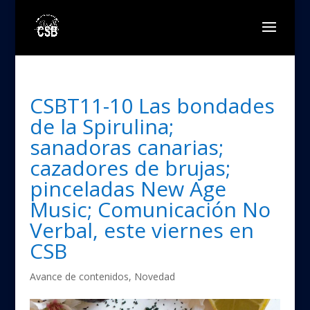
CSBT11-10 Las bondades
de la Spirulina;
sanadoras canarias;
cazadores de brujas;
pinceladas New Age
Music; Comunicación No
Verbal, este viernes en
CSB
Avance de contenidos
,
Novedad