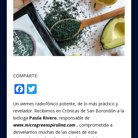
COMPARTE:
F
T
Compartir
ac
w
Un viernes radiofónico potente, de lo más práctico y
e
itt
revelador. Recibimos en Crónicas de San Borondón a la
b
er
bióloga
Paula Rivero
, responsable de
o
www.microgreenspirulina.com
, comprometida a
desvelarnos muchas de las claves de esta