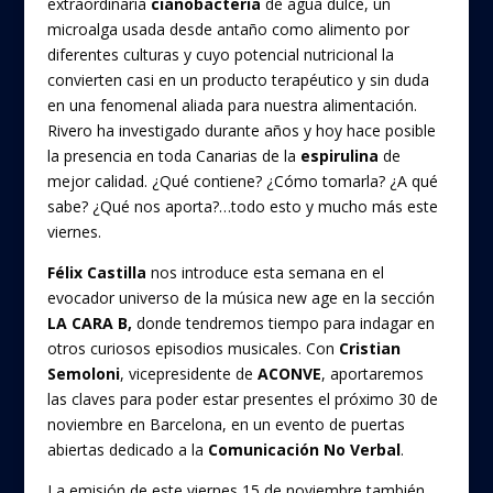
o
extraordinaria
cianobacteria
de agua dulce, un
k
microalga usada desde antaño como alimento por
diferentes culturas y cuyo potencial nutricional la
convierten casi en un producto terapéutico y sin duda
en una fenomenal aliada para nuestra alimentación.
Rivero ha investigado durante años y hoy hace posible
la presencia en toda Canarias de la
espirulina
de
mejor calidad. ¿Qué contiene? ¿Cómo tomarla? ¿A qué
sabe? ¿Qué nos aporta?…todo esto y mucho más este
viernes.
Félix Castilla
nos introduce esta semana en el
evocador universo de la música new age en la sección
LA CARA B,
donde tendremos tiempo para indagar en
otros curiosos episodios musicales. Con
Cristian
Semoloni
, vicepresidente de
ACONVE
, aportaremos
las claves para poder estar presentes el próximo 30 de
noviembre en Barcelona, en un evento de puertas
abiertas dedicado a la
Comunicación No Verbal
.
La emisión de este viernes 15 de noviembre también