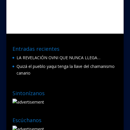
e
itt
b
er
o
o
k
Entradas recientes
LA REVELACIÓN OVNI QUE NUNCA LLEGA…
Quizá el pueblo yaqui tenga la llave del chamanismo
canario
Sintonízanos
Escúchanos