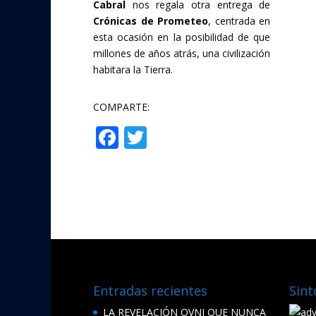
Cabral
nos regala otra entrega de
Crónicas de Prometeo
, centrada en
esta ocasión en la posibilidad de que
millones de años atrás, una civilización
habitara la Tierra.
COMPARTE:
F
T
Compartir
ac
w
e
itt
b
er
o
o
k
Entradas recientes
Sint
LA REVELACIÓN OVNI QUE NUNCA