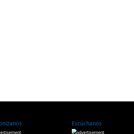
onízanos
Escúchanos