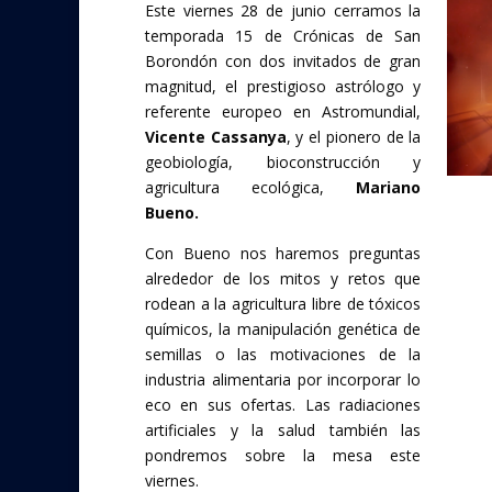
Este viernes 28 de junio cerramos la
e
itt
temporada 15 de Crónicas de San
b
er
Borondón con dos invitados de gran
o
magnitud, el prestigioso astrólogo y
referente europeo en Astromundial,
o
Vicente Cassanya
, y el pionero de la
k
geobiología, bioconstrucción y
agricultura ecológica,
Mariano
Bueno.
Con Bueno nos haremos preguntas
alrededor de los mitos y retos que
rodean a la agricultura libre de tóxicos
químicos, la manipulación genética de
semillas o las motivaciones de la
industria alimentaria por incorporar lo
eco en sus ofertas. Las radiaciones
artificiales y la salud también las
pondremos sobre la mesa este
viernes.