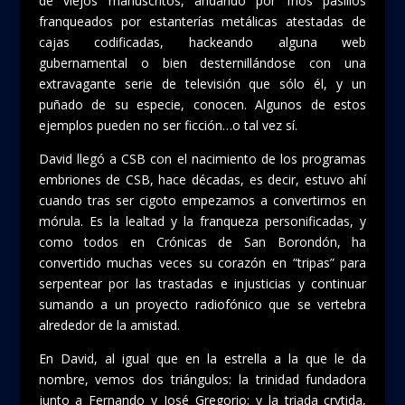
de viejos manuscritos, andando por fríos pasillos
franqueados por estanterías metálicas atestadas de
cajas codificadas, hackeando alguna web
gubernamental o bien desternillándose con una
extravagante serie de televisión que sólo él, y un
puñado de su especie, conocen. Algunos de estos
ejemplos pueden no ser ficción…o tal vez sí.
David llegó a CSB con el nacimiento de los programas
embriones de CSB, hace décadas, es decir, estuvo ahí
cuando tras ser cigoto empezamos a convertirnos en
mórula. Es la lealtad y la franqueza personificadas, y
como todos en Crónicas de San Borondón, ha
convertido muchas veces su corazón en “tripas” para
serpentear por las trastadas e injusticias y continuar
sumando a un proyecto radiofónico que se vertebra
alrededor de la amistad.
En David, al igual que en la estrella a la que le da
nombre, vemos dos triángulos: la trinidad fundadora
junto a Fernando y José Gregorio; y la triada crytida,