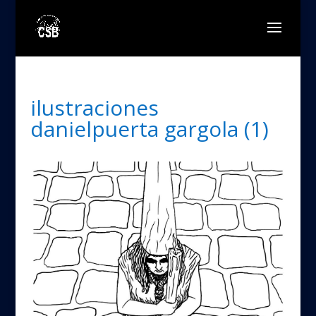
ilustraciones
danielpuerta gargola (1)