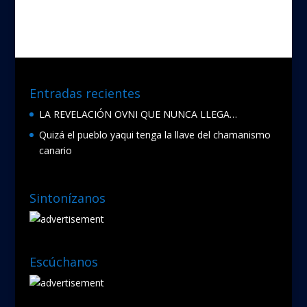
b
er
o
o
k
Entradas recientes
LA REVELACIÓN OVNI QUE NUNCA LLEGA…
Quizá el pueblo yaqui tenga la llave del chamanismo
canario
Sintonízanos
Escúchanos