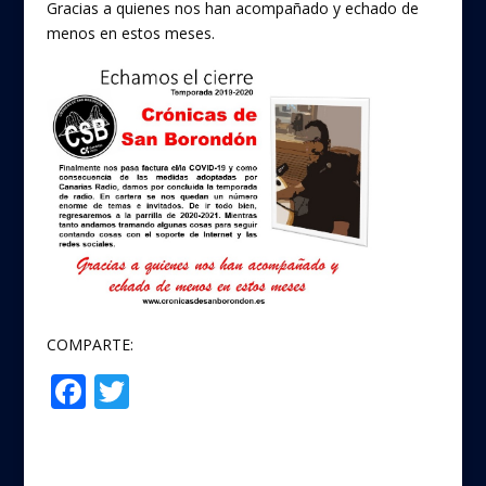
Gracias a quienes nos han acompañado y echado de
menos en estos meses.
COMPARTE:
F
T
Compartir
ac
w
e
itt