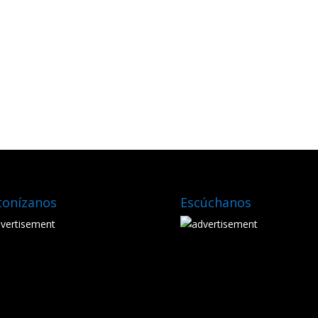
tonízanos
Escúchanos