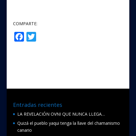
COMPARTE:
F
T
Compartir
ac
w
e
itt
b
er
o
o
k
Entradas recientes
LA REVELACIÓN OVNI QUE NUNCA LLEGA…
Quizá el pueblo yaqui tenga la llave del chamanismo
canario