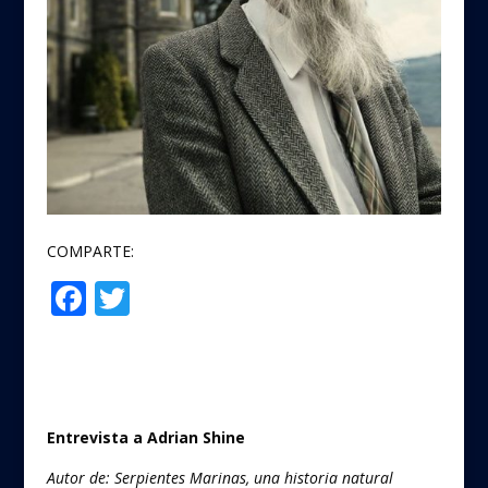
COMPARTE:
F
T
Compartir
ac
w
e
itt
b
er
o
Entrevista a Adrian Shine
o
Autor de: Serpientes Marinas, una historia natural