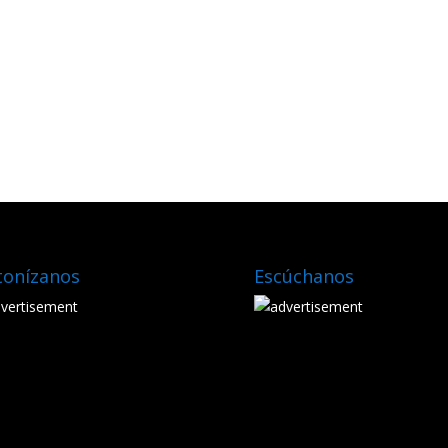
tonízanos
Escúchanos